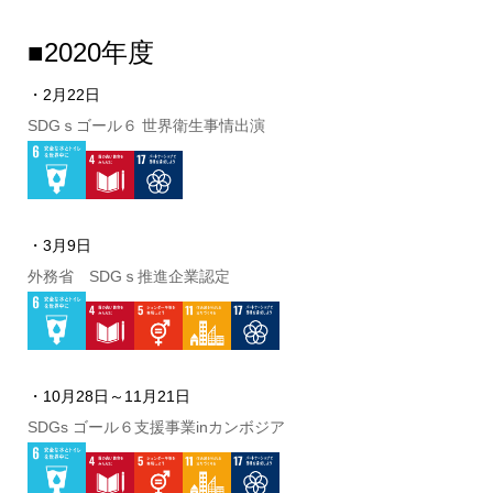
■2020年度
・2月22日
SDGｓゴール６ 世界衛生事情出演
・3月9日
外務省 SDGｓ推進企業認定
・10月28日～11月21日
SDGs ゴール６支援事業inカンボジア