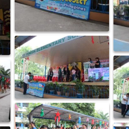
ピネダ_191124_0033