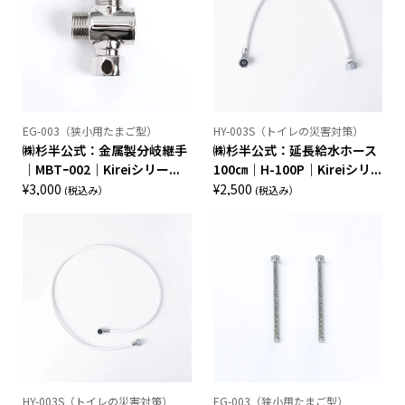
¥16,500
は
で
¥11,000
し
で
た。
す。
EG-003（狭小用たまご型）
HY-003S（トイレの災害対策）
㈱杉半公式：金属製分岐継手
㈱杉半公式：延長給水ホース
｜MBTｰ002｜Kireiシリー...
100㎝｜H-100P｜Kireiシリ...
¥
3,000
¥
2,500
(税込み）
(税込み）
HY-003S（トイレの災害対策）
EG-003（狭小用たまご型）