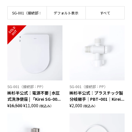
SG-001（接続部：
デフォルト表示
すべて
PP）
S
L
D
O
U
O
T
SG-001（接続部：PP）
SG-001（接続部：PP）
㈱杉半公式：電源不要 | 水圧
㈱杉半公式：プラスチック製
式洗浄便座 | 「Kirei SG-00...
分岐継手｜PBTｰ001｜Kirei...
元
現
¥
16,500
¥
11,000
¥
2,000
(税込み）
(税込み）
の
在
価
の
格
価
は
格