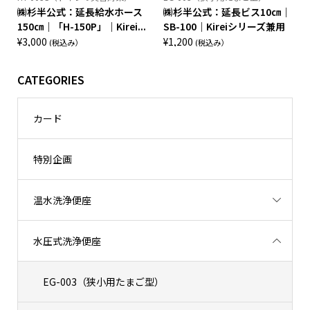
㈱杉半公式：延長給水ホース
㈱杉半公式：延長ビス10㎝｜
150㎝｜「H-150P」｜Kirei...
SB-100｜Kireiシリーズ兼用
¥
3,000
¥
1,200
(税込み）
(税込み）
CATEGORIES
カード
特別企画
温水洗浄便座
水圧式洗浄便座
EG-003（狭小用たまご型）