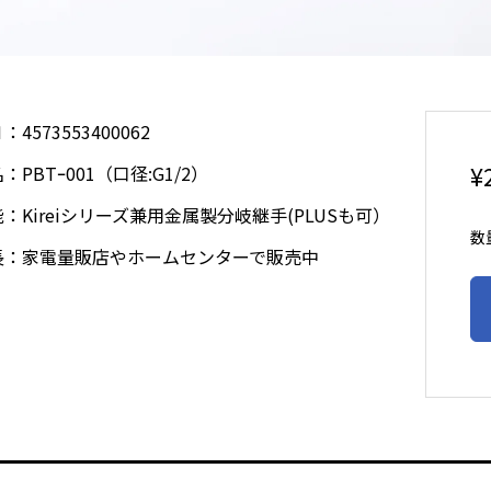
4573553400062
¥
：PBTｰ001（口径:G1/2）
：Kireiシリーズ兼用金属製分岐継手(PLUSも可）
数
長：家電量販店やホームセンターで販売中