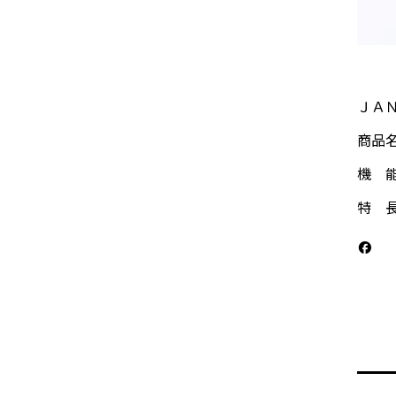
ＪＡＮ：
商品名
機 能
特 