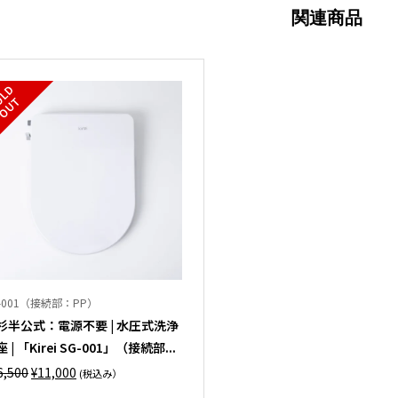
関連商品
S
L
D
O
U
O
T
-001（接続部：PP）
杉半公式：電源不要 | 水圧式洗浄
 | 「Kirei SG-001」（接続部...
元
現
6,500
¥
11,000
(税込み）
の
在