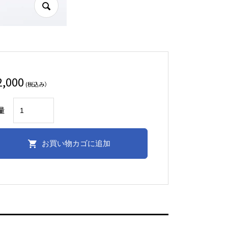
2,000
(税込み）
㈱
量
杉
半
お買い物カゴに追加
公
式：
プ
ラ
ス
チ