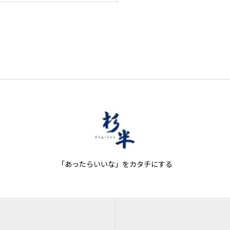
価
の
格
価
は
格
¥16,500
は
で
¥11,000
し
で
た。
す。
「あったらいいな」をカタチにする