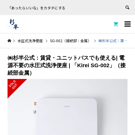
「あったらいいな」をカタチにする


水圧式洗浄便座
SG-002（接続部：金属）
㈱杉半公式：賃貸・ユニットバスでも使える| 電源不要の水圧式洗浄便座 | 「Kirei SG-002」（接続部金属）
㈱杉半公式：賃貸・ユニットバスでも使える| 電
源不要の水圧式洗浄便座 | 「Kirei SG-002」（接
続部金属）
S
L
D
O
U
O
T