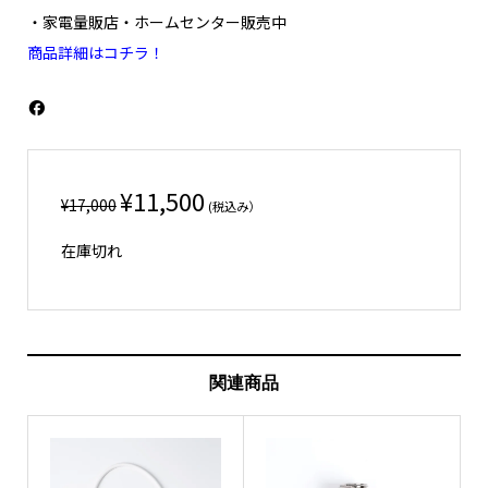
・家電量販店・ホームセンター販売中
商品詳細はコチラ！
元
現
¥
11,500
¥
17,000
(税込み）
の
在
在庫切れ
価
の
格
価
は
格
¥17,000
は
で
¥11,500
関連商品
し
で
た。
す。