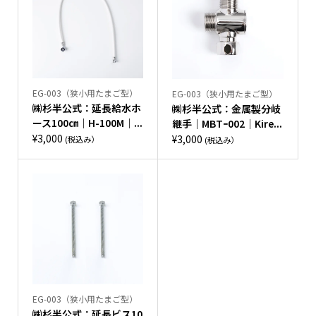
EG-003（狭小用たまご型）
EG-003（狭小用たまご型）
㈱杉半公式：延長給水ホ
㈱杉半公式：金属製分岐
ース100㎝｜H-100M｜...
継手｜MBTｰ002｜Kire...
¥
3,000
¥
3,000
(税込み）
(税込み）
EG-003（狭小用たまご型）
㈱杉半公式：延長ビス10