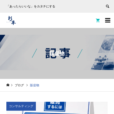
「あったらいいな」をカタチにする


販促物
ブログ
販促物
コンサルティング