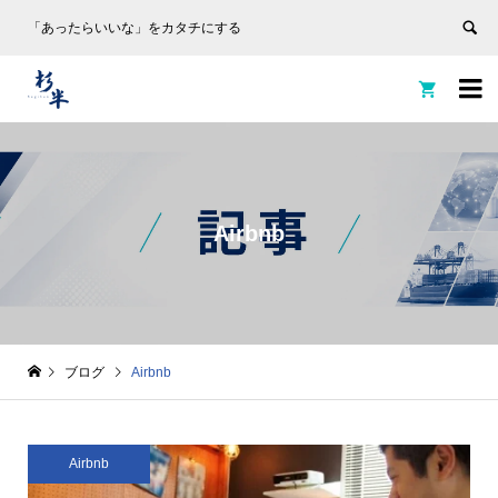
「あったらいいな」をカタチにする


Airbnb
ブログ
Airbnb
Airbnb