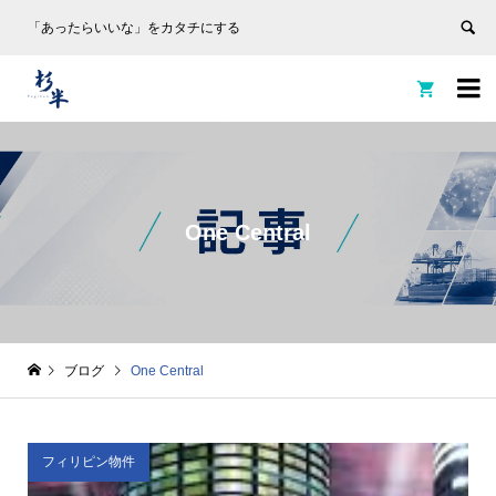
「あったらいいな」をカタチにする


One Central
ブログ
One Central
フィリピン物件