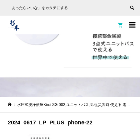
「あったらいいな」をカタチにする


水圧式洗浄便座Kirei SG-002,ユニットバス,団地,災害時,使える,電源不要,非電源式,洗浄便座,ウォシュレット,水洗浄便座,災害対策
2024_0617_LP_PLUS_phone-22