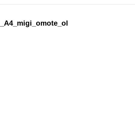
i_A4_migi_omote_ol