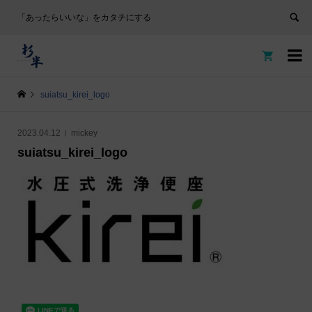
「あったらいいな」をカタチにする


suiatsu_kirei_logo
2023.04.12
mickey
suiatsu_kirei_logo