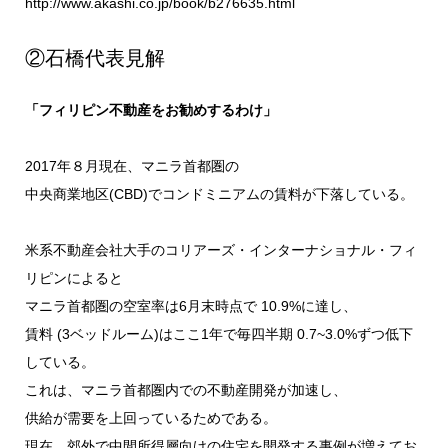
http://www.akashi.co.jp/book/b276635.html
②石橋代表見解
「フィリピン不動産をお勧めするわけ」
2017年８月現在、マニラ首都圏の
中央商業地区(CBD)でコンドミニアムの賃料が下落している。
米系不動産会社大手のコリアーズ・インターナショナル・フィ
リピンによると
マニラ首都圏の空室率は6月末時点で 10.9%に達し、
①BED&GOについて
賃料 (3ベッドルーム)はここ1年で毎四半期 0.7~3.0%ずつ低下
している。
Ⅰ．不動産管理
Ⅱ．インテリアデザイン内装販売・施工
これは、マニラ首都圏内での不動産開発が加速し、
Ⅲ．不動産販売
供給が需要を上回っているためである。
Ⅳ．会社基本情報
②石橋代表見解
現在、郊外で中間所得層向けの住宅を開発する事例が増えてお