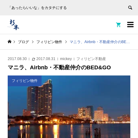
「あったらいいな」をカタチにする


ブログ
フィリピン物件
マニラ、Airbnb・不動産仲介のBED&GO
2017.08.30
2017.08.31
mickey
フィリピン不動産
マニラ、Airbnb・不動産仲介のBED&GO
フィリピン物件