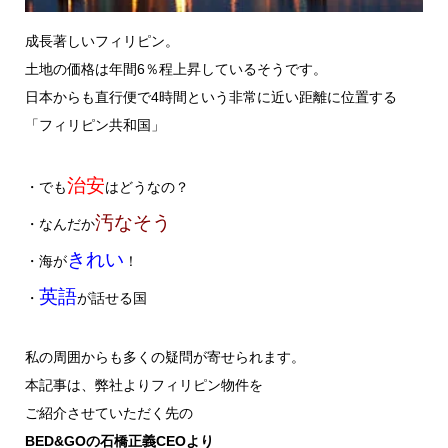
成長著しいフィリピン。
土地の価格は年間6％程上昇しているそうです。
日本からも直行便で4時間という非常に近い距離に位置する
「フィリピン共和国」
治安
・でも
はどうなの？
汚なそう
・なんだか
きれい
・海が
！
英語
・
が話せる国
私の周囲からも多くの疑問が寄せられます。
本記事は、弊社よりフィリピン物件を
ご紹介させていただく先の
BED&GOの石橋正義CEOより