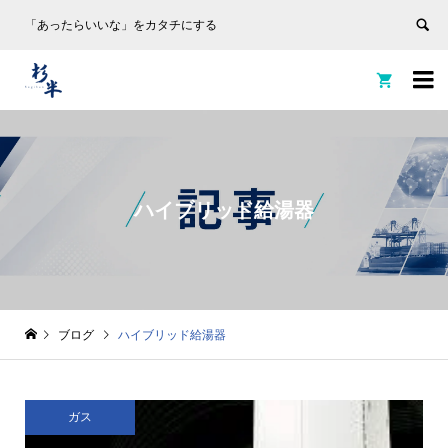
「あったらいいな」をカタチにする


ハイブリッド給湯器
ブログ
ハイブリッド給湯器
ガス