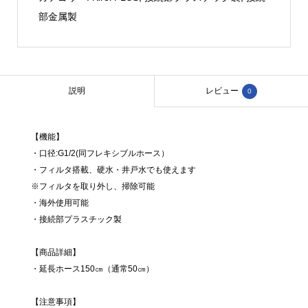
ー
部金属製
ス
150
㎝
「H-
説明
レビュー
0
150P」
Kirei
【機能】
シ
・口径:G1/2(同フレキシブルホース）
リ
・フィルタ搭載、硬水・井戸水でも使えます
ー
※フィルタを取り外し、掃除可能
ズ
・海外使用可能
兼
・接続部プラスチック製
用
【商品詳細】
（接
・延長ホース150㎝（通常50㎝）
続
部
【注意事項】