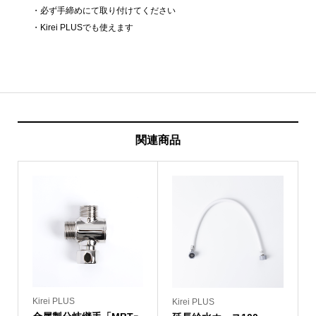
プ
・必ず手締めにて取り付けてください
ラ
・Kirei PLUSでも使えます
ス
チ
ッ
ク）
個
関連商品
Kirei PLUS
Kirei PLUS