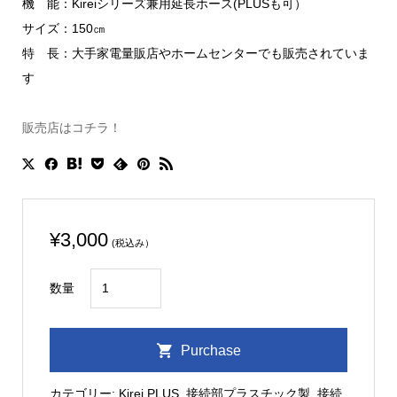
機 能：Kireiシリーズ兼用延長ホース(PLUSも可）
サイズ：150㎝
特 長：大手家電量販店やホームセンターでも販売されていま
す
販売店はコチラ！
¥
3,000
(税込み）
延
数量
長
給
Purchase
水
ホ
カテゴリー:
Kirei PLUS
,
接続部プラスチック製
,
接続