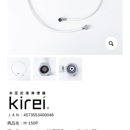
ＪＡＮ：4573553400048
商品名：Hｰ150P